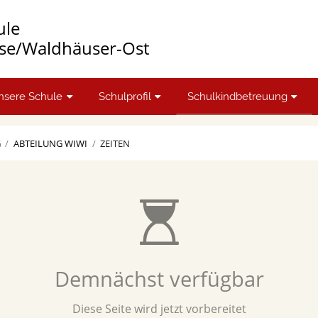
ule
se/Waldhäuser-Ost
nsere Schule
Schulprofil
Schulkindbetreuung
G
/
ABTEILUNG WIWI
/
ZEITEN
Demnächst verfügbar
Diese Seite wird jetzt vorbereitet