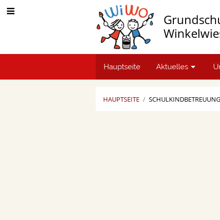
Grundsch
Winkelwie
Hauptseite
Aktuelles
U
HAUPTSEITE
/
SCHULKINDBETREUUN
Zeiten