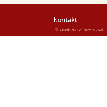
Kontakt
Grundschule Winkelwiese/Waldh
rektorat@gswiwo-tuebingen.de
konrektorat@gswiwo-tuebingen
07071-2043630
Weißdornweg 22
72076 Tübingen
BW
72076 Tübingen
Germany
konrektorat@gswiwo-tuebingen